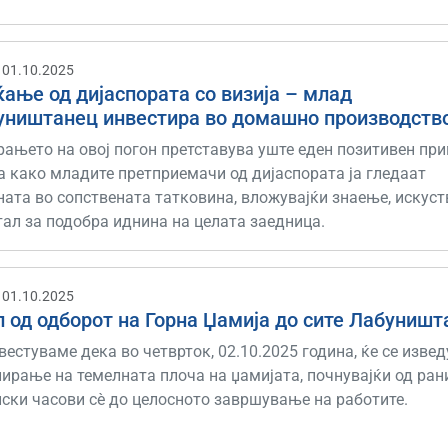
 01.10.2025
ање од дијаспората со визија – млад
уништанец инвестира во домашно производств
рањето на овој погон претставува уште еден позитивен пр
а како младите претприемачи од дијаспората ја гледаат
ата во сопствената татковина, вложувајќи знаење, искуст
ал за подобра иднина на целата заедница.
 01.10.2025
 од одборот на Горна Џамија до сите Лабуништ
вестуваме дека во четврток, 02.10.2025 година, ќе се изве
ирање на темелната плоча на џамијата, почнувајќи од ран
нски часови сè до целосното завршување на работите.