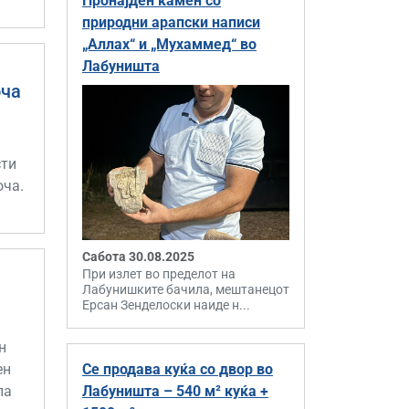
Пронајден камен со
природни арапски написи
„Аллах“ и „Мухаммед“ во
Лабуништа
оча
сти
оча.
Сабота 30.08.2025
При излет во пределот на
Лабунишките бачила, мештанецот
Ерсан Зенделоски наиде н...
н
Се продава куќа со двор во
ен
Лабуништа – 540 м² куќа +
ла