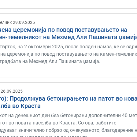
елник 29.09.2025
чена церемонија по повод поставувањето на
ен-темелникот на Мехмед Али Пашината џамиј
тврток, на 2 октомври 2025, после полден намаз, ќе се одр
ена церемонија по повод поставувањето на камен-темелни
оградбата на Мехмед Али Пашината џамија.
 26.09.2025
то): Продолжува бетонирањето на патот во нов
елба во Краста
екот на денешниот ден беа бетонирани дополнителни 40 ме
тот во новата населба во Краста. Со ова, работите
едуваат значително побрзо од очекуваното, благодарение 