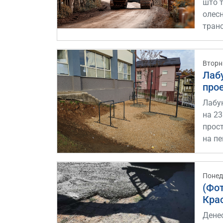
што 
олес
транс
Вторн
Лаб
про
Лабу
на 23
прос
на пе
Понед
(Фот
Кра
Денес