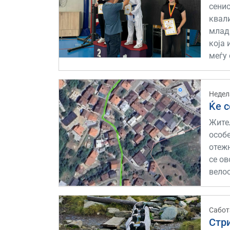
сенио
квал
млада
која 
меѓу 
Недел
Ќе 
Жител
особ
отеж
се о
велос
Сабот
Стри