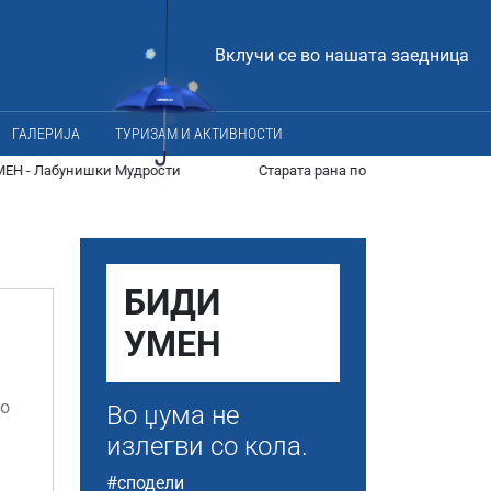
Вклучи се во нашата заедница
ГАЛЕРИЈА
ТУРИЗАМ И АКТИВНОСТИ
 Мудрости
Старата рана повторно се отвора…
Изве
БИДИ
УМЕН
до
Во џума не
и
излегви со кола.
#сподели