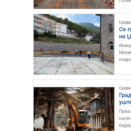
голе
Среда
Се 
на 
Иници
Мехм
повр
Среда
Гра
ушт
Прват
насел
бидеј