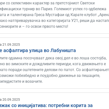
ри со селективен карактер за претстојниот Светски
ификациски турнир во Париз. Големиот успех го одбележа
та и талентирана Греса Мустафаи од Карате клубот „Арена
иако натпреварувачка во категоријата У21, реши да настап
сениорите и – го освои првото место!
а 21.09.2025
се асфалтира улица во Лабуништа
ите одамна посочуваат дека овој дел е во лоша состојба,
ено во зимските и дождливите периоди, кога движењето е
нато поради оштетените делови по патот. Со асфалтирањет
возможи побезбедно и поудобно движење за пешаците,
ипедистите и возачите.
а 20.09.2025
жак со иницијатива: потребни корита за