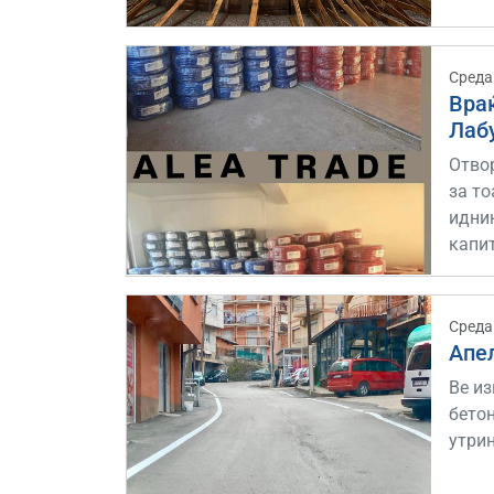
Среда
Враќ
Лаб
Отво
за то
иднин
капит
Среда
Апел
Ве из
бетон
утри