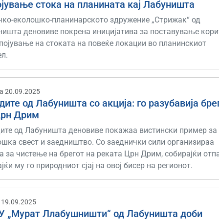
ојување стока на планината кај Лабуништa
чко-еколошко-планинарското здружение „Стрижак“ од
ништa деновиве покрена иницијатива за поставување кори
појување на стоката на повеќе локации во планинскиот
ел.
а 20.09.2025
ите од Лабуништа со акција: го разубавија бре
Црн Дрим
ите од Лабуништa деновиве покажаа вистински пример за
ошка свест и заедништво. Со заеднички сили организираа
а за чистење на брегот на реката Црн Дрим, собирајќи отп
јќи му го природниот сјај на овој бисер на регионот.
 19.09.2025
.У „Мурат Ллабушништи“ од Лабуништа доби