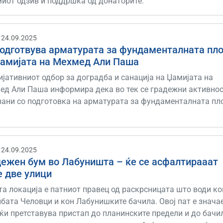
миот одзив и поддршка од донаторите.
 24.09.2025
подготвува арматурата за фундаменталната пл
Џамијата на Мехмед Али Паша
јативниот одбор за доградба и санација на Џамијата на
ед Али Паша информира дека во тек се градежни активно
зани со подготовка на арматурата за фундаменталната пл
 24.09.2025
дежен бум во Лабуништа – ќе се асфалтирааат
е две улици
а локација е патниот правец од раскрсницата што води ко
бата Человци и кон Лабунишките бачила. Овој пат е знача
ќи претставува пристап до планинските предели и до бачи