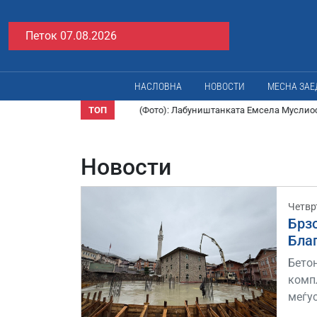
Петок 07.08.2026
НАСЛОВНА
НОВОСТИ
МЕСНА ЗА
ТОП
тер!
(Фото): Лабуништанката Емсела Муслиоска – нов фармац
Новости
Четвр
Брзо
Благ
Бето
комп
меѓу