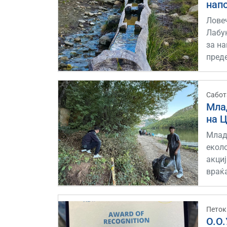
нап
Лове
Лабу
за на
пред
Сабот
Млад
на 
Млад
екол
акциј
враќа
Петок
О.О