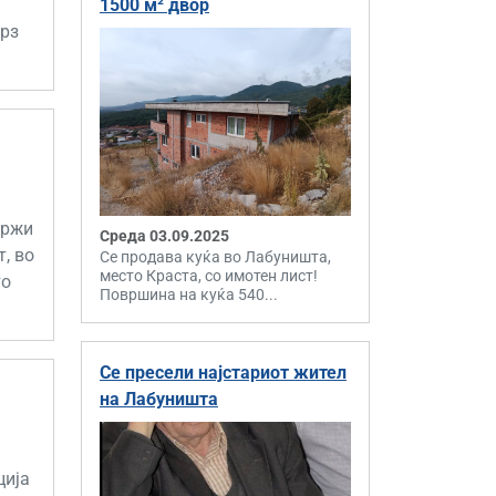
1500 м² двор
брз
држи
Среда 03.09.2025
т, во
Се продава куќа во Лабуништа,
место Краста, со имотен лист!
то
Површина на куќа 540...
Се пресели најстариот жител
на Лабуништа
ција