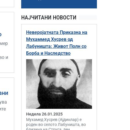
НАЈЧИТАНИ НОВОСТИ
Неверојатната Приказна на
о
Мухаммед Хусрев од
имер
Лабуништа: Живот Полн со
Борба и Наследство
во и
ани
дува
ите
Недела 26.01.2025
Мухамед Хусрев (Ајдинлар) е
роден во селото Лабуништа, во
близина на Струга, ден...