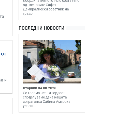
Координативното тело составено
од членовите Сафет
Демиралиески советник на
градо...
та
ПОСЛЕДНИ НОВОСТИ
гот
ад и
Вторник 04.08.2026
Со голема чест и гордост
споделуваме дека нашата
сограѓанка Сабина Амзоска
успеш...