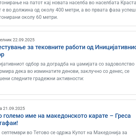
тонирање на патот кај новата населба во населбата Краста
 е во должина од околу 400 метри, а во првата фаза успе
тонирани околу 60 метри.
елник 22.09.2025
естување за тековните работи од Иницијативни
ор
ијативниот одбор за доградба на џамијата со задоволство
мира дека во изминатите денови, заклучно со денес, се
шени следните градежни активности:
а 21.09.2025
о големо име на македонското карате – Греса
тафаи!
 септември во Тетово се одржа Купот на Македонија за