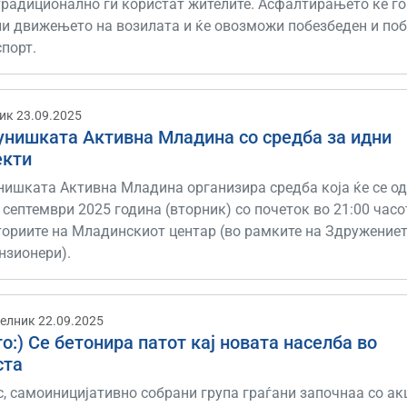
традиционално ги користат жителите. Асфалтирањето ќе го
ни движењето на возилата и ќе овозможи побезбеден и по
порт.
ик 23.09.2025
унишката Активна Младина со средба за идни
екти
нишката Активна Младина организира средба која ќе се о
 септември 2025 година (вторник) со почеток во 21:00 часо
ториите на Младинскиот центар (во рамките на Здружение
нзионери).
елник 22.09.2025
о:) Се бетонира патот кај новата населба во
ста
, самоиницијативно собрани група граѓани започнаа со ак