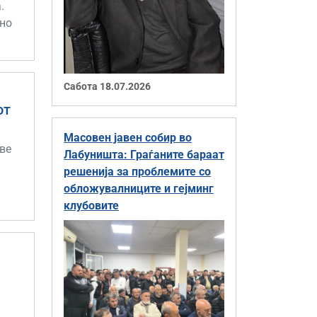
.
шно
Сабота 18.07.2026
от
Масовен јавен собир во
 ве
Лабуништа: Граѓаните бараат
решенија за проблемите со
обложувалниците и гејминг
клубовите