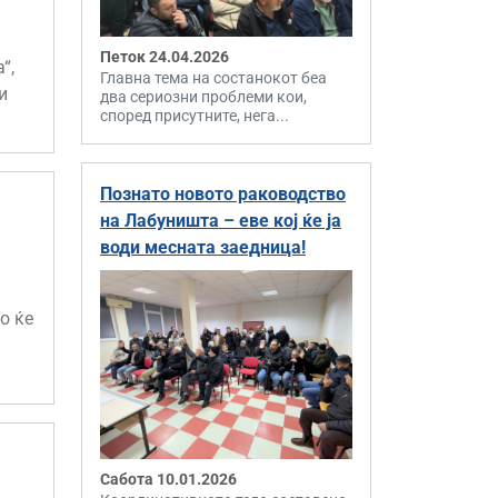
Петок 24.04.2026
“,
Главна тема на состанокот беа
и
два сериозни проблеми кои,
според присутните, нега...
Познато новото раководство
на Лабуништа – еве кој ќе ја
води месната заедница!
о ќе
Сабота 10.01.2026