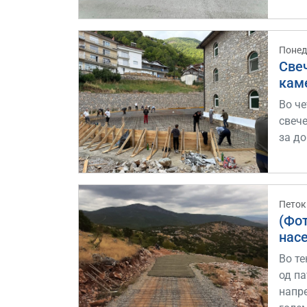
Понед
Све
кам
Во че
свеч
за д
Петок
(Фо
нас
Во т
од па
напр