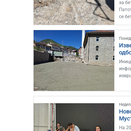
за бе
Патот
се бе
Понед
Изв
одб
Иниц
инфор
извр
Недел
Нов
Мус
На 20