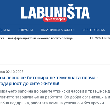
Џума Мубарек
ЕДНИЦА
КОЛУМНИ
ЛАБУНИШКИ МУАБЕТИ
ИЗВЕСТУВАЊА
евтски инженер во технологија
НЕ СУМ ПИСМЕН - Лабунишки
ток 02.10.2025
 и лесно се бетонираше темелната плоча -
одарност до сите жители!
нирањето започна во раните утрински часови и траеше сè 
летното завршување на работата. Со добра организација 
себна поддршка, работата помина успешно и без пречки.