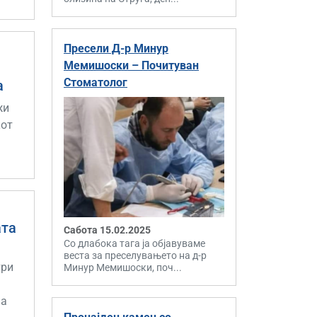
Пресели Д-р Минур
Мемишоски – Почитуван
Стоматолог
а
жи
кот
ата
Сабота 15.02.2025
Со длабока тага ја објавуваме
веста за преселувањето на д-р
три
Минур Мемишоски, поч...
на