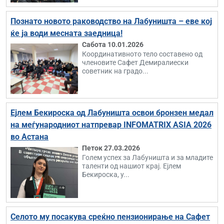
Познато новото раководство на Лабуништа – еве кој
ќе ја води месната заедница!
Сабота 10.01.2026
Координативното тело составено од
членовите Сафет Демиралиески
советник на градо...
Ејлем Бекироска од Лабуништа освои бронзен медал
на меѓународниот натпревар INFOMATRIX ASIA 2026
во Астана
Петок 27.03.2026
Голем успех за Лабуништа и за младите
таленти од нашиот крај. Ејлем
Бекироска, у...
Селото му посакува среќно пензионирање на Сафет