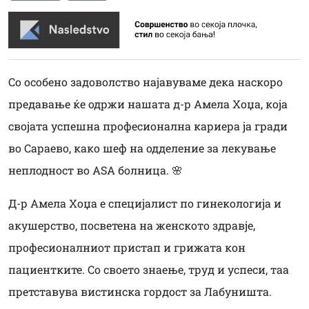
Со особено задоволство најавуваме дека наскоро
предавање ќе одржи нашата д-р Амела Хоџа, која
својата успешна професионална кариера ја гради
во Сараево, како шеф на одделение за лекување
неплодност во ASA болница. 🌸
Д-р Амела Хоџа е специјалист по гинекологија и
акушерство, посветена на женското здравје,
професионалниот пристап и грижата кон
пациентките. Со своето знаење, труд и успеси, таа
претставува вистинска гордост за Лабуништа.