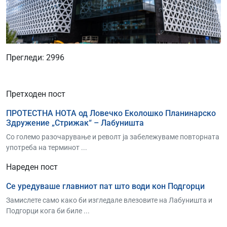
Прегледи: 2996
Претходен пост
ПРОТЕСТНА НОТА од Ловечко Еколошко Планинарско
Здружение „Стрижак“ – Лабуништа
Со големо разочарување и револт ја забележуваме повторната
употреба на терминот ...
Нареден пост
Се уредуваше главниот пат што води кон Подгорци
Замислете само како би изгледале влезовите на Лабуништа и
Подгорци кога би биле ...