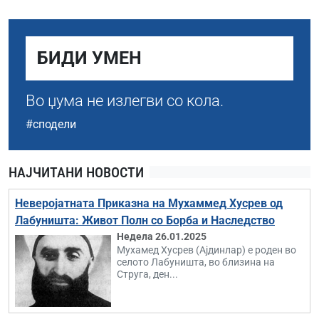
БИДИ УМЕН
Во џума не излегви со кола.
#сподели
НАЈЧИТАНИ НОВОСТИ
Неверојатната Приказна на Мухаммед Хусрев од
Лабуништа: Живот Полн со Борба и Наследство
Недела 26.01.2025
Мухамед Хусрев (Ајдинлар) е роден во
селото Лабуништа, во близина на
Струга, ден...