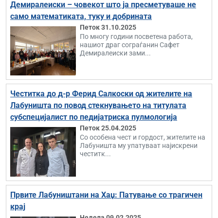
Демиралеиски – човекот што ја пресметуваше не
само математиката, туку и добрината
Петок 31.10.2025
По многу години посветена работа,
нашиот драг сограѓанин Сафет
Демиралеиски зами...
Честитка до д-р Ферид Салкоски од жителите на
Лабуништа по повод стекнувањето на титулата
субспецијалист по педијатриска пулмологија
Петок 25.04.2025
Со особена чест и гордост, жителите на
Лабуништа му упатуваат најискрени
честитк...
Првите Лабуништани на Хаџ: Патување со трагичен
крај
Недела 09.02.2025