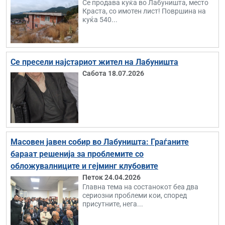
Се продава куќа во Лабуништа, место
Краста, со имотен лист! Површина на
куќа 540...
Се пресели најстариот жител на Лабуништа
Сабота 18.07.2026
Масовен јавен собир во Лабуништа: Граѓаните
бараат решенија за проблемите со
обложувалниците и гејминг клубовите
Петок 24.04.2026
Главна тема на состанокот беа два
сериозни проблеми кои, според
присутните, нега...