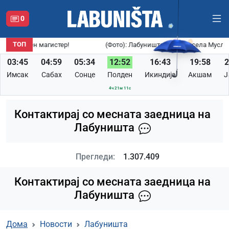
0
ТОП
н магистер!
(Фото): Лабуништанката Емсела Муслиоска – нов
03:45
04:59
05:34
12:52
16:43
19:58
2
Имсак
Сабах
Сонце
Полден
Икиндија
Акшам
Ј
4ч 21м 10с
Контактирај со месната заедница на
Лабуништа
Прегледи:
1.307.409
Контактирај со месната заедница на
Лабуништа
Дома
Новости
Лабуништа