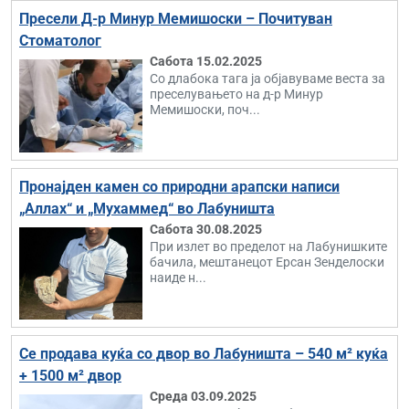
Пресели Д-р Минур Мемишоски – Почитуван
Стоматолог
Сабота 15.02.2025
Со длабока тага ја објавуваме веста за
преселувањето на д-р Минур
Мемишоски, поч...
Пронајден камен со природни арапски написи
„Аллах“ и „Мухаммед“ во Лабуништа
Сабота 30.08.2025
При излет во пределот на Лабунишките
бачила, мештанецот Ерсан Зенделоски
наиде н...
Се продава куќа со двор во Лабуништа – 540 м² куќа
+ 1500 м² двор
Среда 03.09.2025