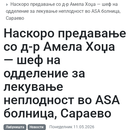
Наскоро предавање со д-р Амела Хоџа — шеф на
одделение за лекување неплодност во ASA болница,
Сараево
Наскоро предавање
со д-р Амела Хоџа
— шеф на
одделение за
лекување
неплодност во ASA
болница, Сараево
Понеделник 11.05.2026
Лабуништа
Новости