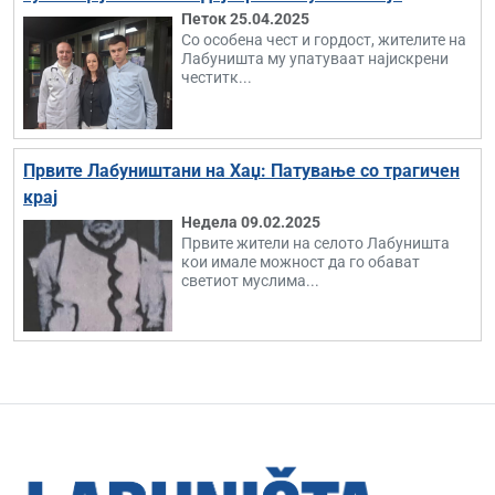
Петок 25.04.2025
Со особена чест и гордост, жителите на
Лабуништа му упатуваат најискрени
честитк...
Првите Лабуништани на Хаџ: Патување со трагичен
крај
Недела 09.02.2025
Првите жители на селото Лабуништа
кои имале можност да го обават
светиот муслима...