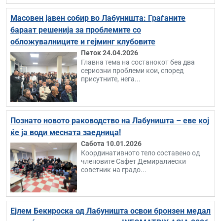
Масовен јавен собир во Лабуништа: Граѓаните
бараат решенија за проблемите со
обложувалниците и гејминг клубовите
Петок 24.04.2026
Главна тема на состанокот беа два
сериозни проблеми кои, според
присутните, нега...
Познато новото раководство на Лабуништа – еве кој
ќе ја води месната заедница!
Сабота 10.01.2026
Координативното тело составено од
членовите Сафет Демиралиески
советник на градо...
Ејлем Бекироска од Лабуништа освои бронзен медал