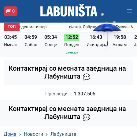
0
ТОП
 уште еден магистер!
(Фото): Лабуништанката Емсела Муслио
03:45
04:59
05:34
12:52
16:43
19:58
2
Имсак
Сабах
Сонце
Полден
Икиндија
Акшам
Ј
2ч 0м 21с
Контактирај со месната заедница на
Лабуништа
Прегледи:
1.307.505
Контактирај со месната заедница на
Лабуништа
Дома
Новости
Лабуништа