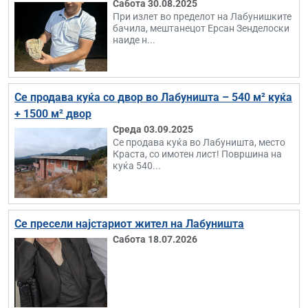
Сабота 30.08.2025
При излет во пределот на Лабунишките
бачила, мештанецот Ерсан Зенделоски
наиде н...
Се продава куќа со двор во Лабуништа – 540 м² куќа
+ 1500 м² двор
Среда 03.09.2025
Се продава куќа во Лабуништа, место
Краста, со имотен лист! Површина на
куќа 540...
Се пресели најстариот жител на Лабуништа
Сабота 18.07.2026