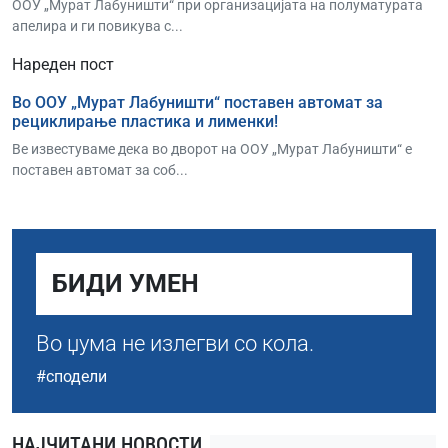
ООУ „Мурат Лабуништи“ при организацијата на полуматурата
апелира и ги повикува с...
Нареден пост
Во ООУ „Мурат Лабуништи“ поставен автомат за
рециклирање пластика и лименки!
Ве известуваме дека во дворот на ООУ „Мурат Лабуништи“ е
поставен автомат за соб...
БИДИ УМЕН
Во џума не излегви со кола.
#сподели
НАЈЧИТАНИ НОВОСТИ