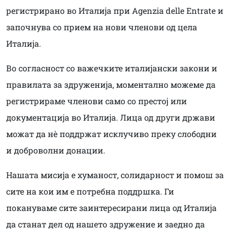
регистрирано во Италија при Agenzia delle Entrate и
започнува со прием на нови членови од цела
Италија.
Во согласност со важечките италијански закони и
правилата за здруженија, моментално можеме да
регистрираме членови само со престој или
документација во Италија. Лица од други држави
можат да нè поддржат исклучиво преку слободни
и доброволни донации.
Нашата мисија е хуманост, солидарност и помош за
сите на кои им е потребна поддршка. Ги
покануваме сите заинтересирани лица од Италија
да станат дел од нашето здружение и заедно да