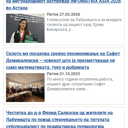
на меѓународниот натпревар INFOMATRIX ASIA 2026
во Астана
Петок 27.03.2026
Голем успех за Лабуништа и за младите
таленти од нашиот крај. Ејлем
Бекироска, у...
Селото му посакува среќно пензионирање на Сафет
Демиралеиски – човекот што ја пресметуваше не
само математиката, туку и добрината
Петок 31.10.2025
По многу години посветена работа,
нашиот драг сограѓанин Сафет
Демиралеиски зами...
Честитка до д-р Ферид Салкоски од жителите на
Лабуништа по повод стекнувањето на титулата
субспецијалист по педијатриска пулмологија