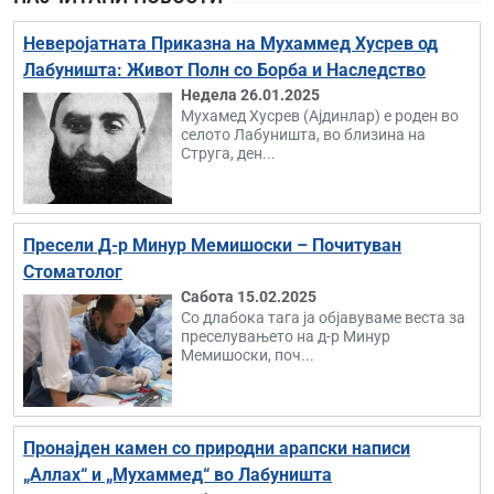
Неверојатната Приказна на Мухаммед Хусрев од
Лабуништа: Живот Полн со Борба и Наследство
Недела 26.01.2025
Мухамед Хусрев (Ајдинлар) е роден во
селото Лабуништа, во близина на
Струга, ден...
Пресели Д-р Минур Мемишоски – Почитуван
Стоматолог
Сабота 15.02.2025
Со длабока тага ја објавуваме веста за
преселувањето на д-р Минур
Мемишоски, поч...
Пронајден камен со природни арапски написи
„Аллах“ и „Мухаммед“ во Лабуништа